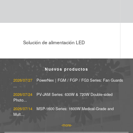
ción de alimentación LED
Nuevos productos
2026/07/27
PowerNex｜FGM / FGP / FG3 Series: Fan Guards
...
2026/07/24
PV-JAM Series: 630W & 720W Double-sided
Photo...
2026/07/14
MSP-1600 Series: 1600W Medical-Grade and
Mult...
more